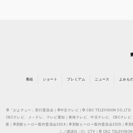
番組
ショート
プレミアム
ニュース
よみも
©「かよチュー」実行委員会｜©中京テレビ｜© CBC TELEVISION C
CBCテレビ、メ～テレ、テレビ愛知｜東海テレビ、中京テレビ、CBCテレビ、メ～テレ、テ
業｜©実験ヒーロー製作委員会2024｜©実験ヒーロー製作委員会2025｜©実験ヒーロー
こ／講談社（C）CTV｜© CBC TELEVISION