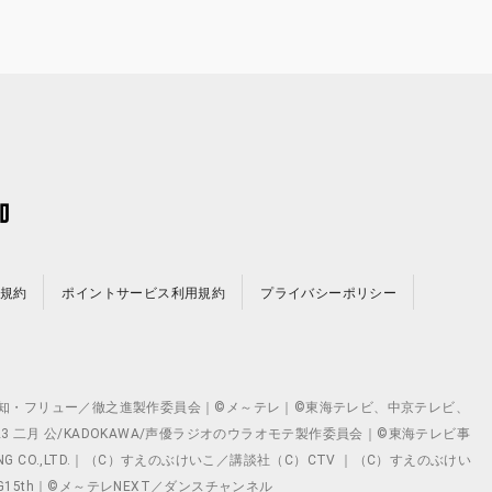
規約
ポイントサービス利用規約
プライバシーポリシー
©テレビ愛知・フリュー／徹之進製作委員会｜©メ～テレ｜©東海テレビ、中京テレビ、
©2023 二月 公/KADOKAWA/声優ラジオのウラオモテ製作委員会｜©東海テレビ事
ING CO.,LTD.｜（C）すえのぶけいこ／講談社（C）CTV ｜（C）すえのぶけい
クト ©VG15th｜©メ～テレNEXT／ダンスチャンネル