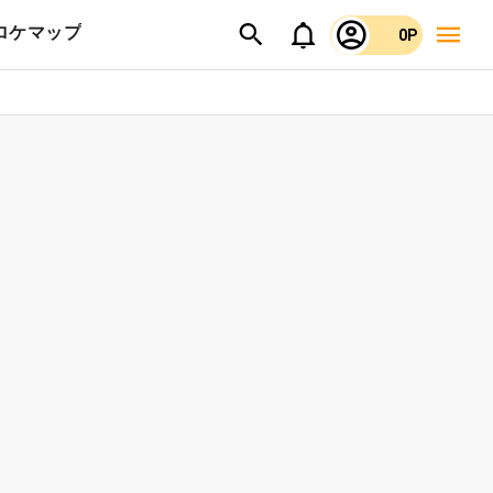
ロケマップ
0P