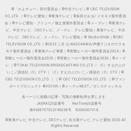
©「かよチュー」実行委員会｜©中京テレビ｜© CBC TELEVISION
CO.,LTD. ｜©テレビ愛知｜©東海テレビ｜©多田かおる/ イタキス製作委員
会｜©テレビ愛知・フリュー／徹之進製作委員会｜©メ～テレ｜©東海テレ
ビ、中京テレビ、CBCテレビ、メ～テレ、テレビ愛知｜東海テレビ、中京
テレビ、CBCテレビ、メ～テレ、テレビ愛知｜© Studio Ghibli｜©CBC
TELEVISION CO.,LTD.｜©2023 二月 公/KADOKAWA/声優ラジオのウラオ
モテ製作委員会｜©東海テレビ事業｜©実験ヒーロー製作委員会2024｜©
実験ヒーロー製作委員会2025｜©実験ヒーロー製作委員会2026｜©メ～テ
レ ｜©TOKAI TELEVISION BROADCASTING CO.,LTD.｜（C）すえのぶけ
いこ／講談社（C）CTV ｜（C）すえのぶけいこ／講談社（C）CTV｜©
CBC TELEVISION CO.,LTD. ｜ ｜© CBC TELEVISION CO.,LTD. ｜©ヴァン
ガードプロジェクト ©VG15th｜©メ～テレNEXT／ダンスチャンネル
各ページに掲載の記事・写真の無断転用を禁じます。
JASRAC許諾番号
NexTone許諾番号
第9008707022Y45038号
ID000007318
©東海テレビ, 中京テレビ, CBCテレビ, 名古屋テレビ, テレビ愛知 2020 All
Rights Reserved.