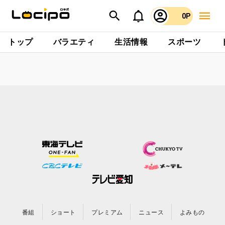
0P
トップ
バラエティ
生活情報
スポーツ
番組
ショート
プレミアム
ニュース
よみもの