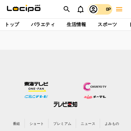
0P
トップ
バラエティ
生活情報
スポーツ
番組
ショート
プレミアム
ニュース
よみもの