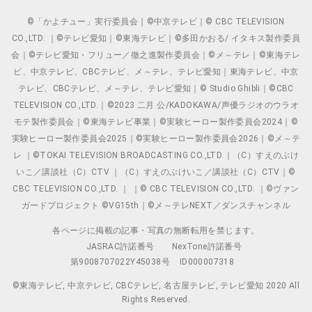
©「かよチュー」実行委員会｜©中京テレビ｜© CBC TELEVISION
CO.,LTD. ｜©テレビ愛知｜©東海テレビ｜©多田かおる/ イタキス製作委員
会｜©テレビ愛知・フリュー／徹之進製作委員会｜©メ～テレ｜©東海テレ
ビ、中京テレビ、CBCテレビ、メ～テレ、テレビ愛知｜東海テレビ、中京
テレビ、CBCテレビ、メ～テレ、テレビ愛知｜© Studio Ghibli｜©CBC
TELEVISION CO.,LTD.｜©2023 二月 公/KADOKAWA/声優ラジオのウラオ
モテ製作委員会｜©東海テレビ事業｜©実験ヒーロー製作委員会2024｜©
実験ヒーロー製作委員会2025｜©実験ヒーロー製作委員会2026｜©メ～テ
レ ｜©TOKAI TELEVISION BROADCASTING CO.,LTD.｜（C）すえのぶけ
いこ／講談社（C）CTV ｜（C）すえのぶけいこ／講談社（C）CTV｜©
CBC TELEVISION CO.,LTD. ｜ ｜© CBC TELEVISION CO.,LTD. ｜©ヴァン
ガードプロジェクト ©VG15th｜©メ～テレNEXT／ダンスチャンネル
各ページに掲載の記事・写真の無断転用を禁じます。
JASRAC許諾番号
NexTone許諾番号
第9008707022Y45038号
ID000007318
©東海テレビ, 中京テレビ, CBCテレビ, 名古屋テレビ, テレビ愛知 2020 All
Rights Reserved.