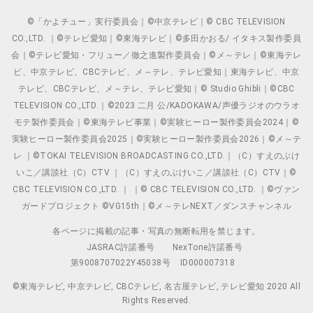
©「かよチュー」実行委員会｜©中京テレビ｜© CBC TELEVISION
CO.,LTD. ｜©テレビ愛知｜©東海テレビ｜©多田かおる/ イタキス製作委員
会｜©テレビ愛知・フリュー／徹之進製作委員会｜©メ～テレ｜©東海テレ
ビ、中京テレビ、CBCテレビ、メ～テレ、テレビ愛知｜東海テレビ、中京
テレビ、CBCテレビ、メ～テレ、テレビ愛知｜© Studio Ghibli｜©CBC
TELEVISION CO.,LTD.｜©2023 二月 公/KADOKAWA/声優ラジオのウラオ
モテ製作委員会｜©東海テレビ事業｜©実験ヒーロー製作委員会2024｜©
実験ヒーロー製作委員会2025｜©実験ヒーロー製作委員会2026｜©メ～テ
レ ｜©TOKAI TELEVISION BROADCASTING CO.,LTD.｜（C）すえのぶけ
いこ／講談社（C）CTV ｜（C）すえのぶけいこ／講談社（C）CTV｜©
CBC TELEVISION CO.,LTD. ｜ ｜© CBC TELEVISION CO.,LTD. ｜©ヴァン
ガードプロジェクト ©VG15th｜©メ～テレNEXT／ダンスチャンネル
各ページに掲載の記事・写真の無断転用を禁じます。
JASRAC許諾番号
NexTone許諾番号
第9008707022Y45038号
ID000007318
©東海テレビ, 中京テレビ, CBCテレビ, 名古屋テレビ, テレビ愛知 2020 All
Rights Reserved.