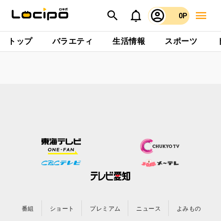
0P
トップ
バラエティ
生活情報
スポーツ
番組
ショート
プレミアム
ニュース
よみもの