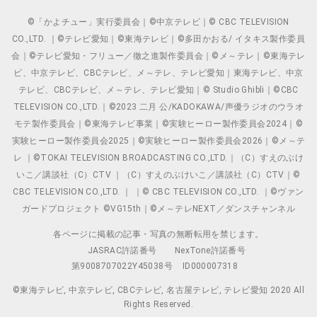
©「かよチュー」実行委員会｜©中京テレビ｜© CBC TELEVISION
CO.,LTD. ｜©テレビ愛知｜©東海テレビ｜©多田かおる/ イタキス製作委員
会｜©テレビ愛知・フリュー／徹之進製作委員会｜©メ～テレ｜©東海テレ
ビ、中京テレビ、CBCテレビ、メ～テレ、テレビ愛知｜東海テレビ、中京
テレビ、CBCテレビ、メ～テレ、テレビ愛知｜© Studio Ghibli｜©CBC
TELEVISION CO.,LTD.｜©2023 二月 公/KADOKAWA/声優ラジオのウラオ
モテ製作委員会｜©東海テレビ事業｜©実験ヒーロー製作委員会2024｜©
実験ヒーロー製作委員会2025｜©実験ヒーロー製作委員会2026｜©メ～テ
レ ｜©TOKAI TELEVISION BROADCASTING CO.,LTD.｜（C）すえのぶけ
いこ／講談社（C）CTV ｜（C）すえのぶけいこ／講談社（C）CTV｜©
CBC TELEVISION CO.,LTD. ｜ ｜© CBC TELEVISION CO.,LTD. ｜©ヴァン
ガードプロジェクト ©VG15th｜©メ～テレNEXT／ダンスチャンネル
各ページに掲載の記事・写真の無断転用を禁じます。
JASRAC許諾番号
NexTone許諾番号
第9008707022Y45038号
ID000007318
©東海テレビ, 中京テレビ, CBCテレビ, 名古屋テレビ, テレビ愛知 2020 All
Rights Reserved.