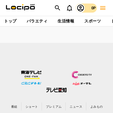
0P
トップ
バラエティ
生活情報
スポーツ
番組
ショート
プレミアム
ニュース
よみもの