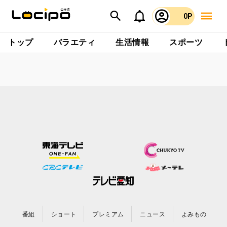
0P
トップ
バラエティ
生活情報
スポーツ
番組
ショート
プレミアム
ニュース
よみもの