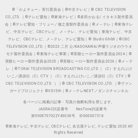
©「かよチュー」実行委員会｜©中京テレビ｜© CBC TELEVISION
CO.,LTD. ｜©テレビ愛知｜©東海テレビ｜©多田かおる/ イタキス製作委員
会｜©テレビ愛知・フリュー／徹之進製作委員会｜©メ～テレ｜©東海テレ
ビ、中京テレビ、CBCテレビ、メ～テレ、テレビ愛知｜東海テレビ、中京
テレビ、CBCテレビ、メ～テレ、テレビ愛知｜© Studio Ghibli｜©CBC
TELEVISION CO.,LTD.｜©2023 二月 公/KADOKAWA/声優ラジオのウラオ
モテ製作委員会｜©東海テレビ事業｜©実験ヒーロー製作委員会2024｜©
実験ヒーロー製作委員会2025｜©実験ヒーロー製作委員会2026｜©メ～テ
レ ｜©TOKAI TELEVISION BROADCASTING CO.,LTD.｜（C）すえのぶけ
いこ／講談社（C）CTV ｜（C）すえのぶけいこ／講談社（C）CTV｜©
CBC TELEVISION CO.,LTD. ｜ ｜© CBC TELEVISION CO.,LTD. ｜©ヴァン
ガードプロジェクト ©VG15th｜©メ～テレNEXT／ダンスチャンネル
各ページに掲載の記事・写真の無断転用を禁じます。
JASRAC許諾番号
NexTone許諾番号
第9008707022Y45038号
ID000007318
©東海テレビ, 中京テレビ, CBCテレビ, 名古屋テレビ, テレビ愛知 2020 All
Rights Reserved.