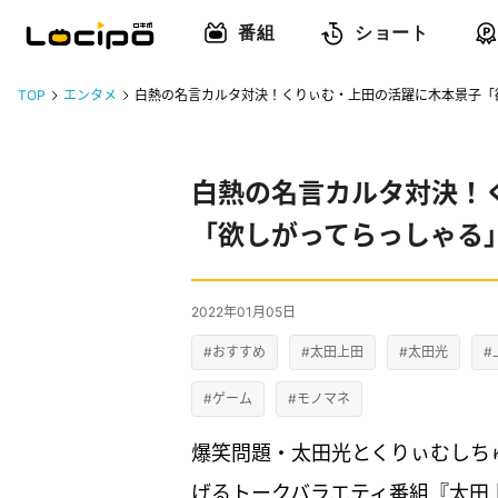
番組
ショート
TOP
エンタメ
白熱の名言カルタ対決！くりぃむ・上田の活躍に木本景子「
白熱の名言カルタ対決！
「欲しがってらっしゃる
2022年01月05日
#おすすめ
#太田上田
#太田光
#
#ゲーム
#モノマネ
爆笑問題・太田光とくりぃむしち
げるトークバラエティ番組『太田上