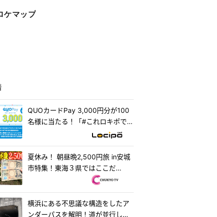
ロケマップ
着
QUOカードPay 3,000円分が100
名様に当たる！「#これロキポで見
れるよ」キャンペーン
夏休み！ 朝昼晩2,500円旅 in安城
市特集！東海３県ではここだ
け！？「はなまるうどん×吉野家
安城横山店...
横浜にある不思議な構造をしたア
ンダーパスを解明！道が並行して2