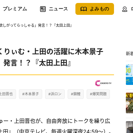
プレミアム
ニュース
よみもの
欲しがってらっしゃる」発言！？『太田上田』
くりぃむ・上田の活躍に木本景子
新
」発言！？『太田上田』
上田晋也
#木本景子
#浜ロン
#錦鯉
#爆笑問題
ゅー・上田晋也が、自由奔放にトークを繰り広
田』（中京テレビ、毎週火曜深夜24:59～）。