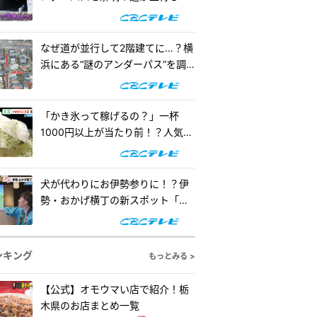
階建てになったワケとは『道との
遭遇』
なぜ道が並行して2階建てに…？横
浜にある“謎のアンダーパス”を調
査！『道との遭遇』
「かき氷って稼げるの？」一杯
1000円以上が当たり前！？人気店
の懐事情をリサーチ『チャン
ト！』
犬が代わりにお伊勢参りに！？伊
勢・おかげ横丁の新スポット「オ
カゲ屋敷」で“おかげ犬”を体験
『チャン...
ンキング
もっとみる >
【公式】オモウマい店で紹介！栃
木県のお店まとめ一覧