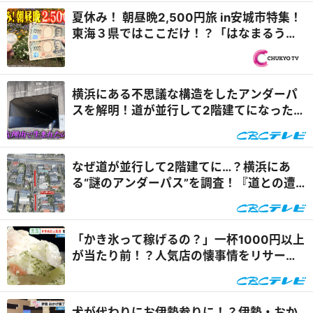
夏休み！ 朝昼晩2,500円旅 in安城市特集！
東海３県ではここだけ！？「はなまるうど
ん×吉野家 安城横山店...
横浜にある不思議な構造をしたアンダーパ
スを解明！道が並行して2階建てになったワ
ケとは『道との遭遇』
なぜ道が並行して2階建てに…？横浜にあ
る“謎のアンダーパス”を調査！『道との遭
遇』
「かき氷って稼げるの？」一杯1000円以上
が当たり前！？人気店の懐事情をリサーチ
『チャント！』
犬が代わりにお伊勢参りに！？伊勢・おか