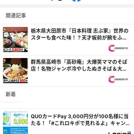
関連記事
栃木県大田原市『日本料理 志ぶ家』世界の
スターも食べた味！？天才板前が腕をふる
う老舗料亭『オモウマ...
群馬県高崎市『高砂庵』大爆笑ママのそば
店！名物ジャンボ冷やしたぬきそば＆大雅D
が伊勢崎市『せっちゃ...
新着
QUOカードPay 3,000円分が100名様に当
たる！「#これロキポで見れるよ」キャンペ
ーン