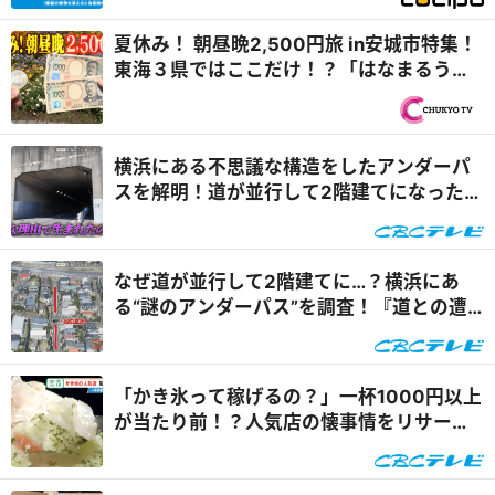
夏休み！ 朝昼晩2,500円旅 in安城市特集！
東海３県ではここだけ！？「はなまるうど
ん×吉野家 安城横山店...
横浜にある不思議な構造をしたアンダーパ
スを解明！道が並行して2階建てになったワ
ケとは『道との遭遇』
なぜ道が並行して2階建てに…？横浜にあ
る“謎のアンダーパス”を調査！『道との遭
遇』
「かき氷って稼げるの？」一杯1000円以上
が当たり前！？人気店の懐事情をリサーチ
『チャント！』