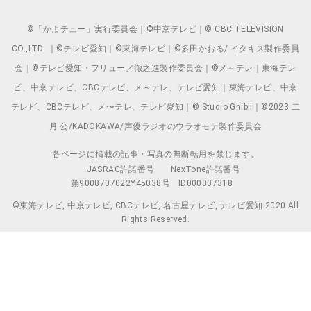
©「かよチュー」実行委員会｜©中京テレビ｜© CBC TELEVISION
CO.,LTD. ｜©テレビ愛知｜©東海テレビ｜©多田かおる/ イタキス製作委員
会｜©テレビ愛知・フリュー／徹之進製作委員会｜©メ～テレ｜東海テレ
ビ、中京テレビ、CBCテレビ、メ～テレ、テレビ愛知｜東海テレビ、中京
テレビ、CBCテレビ、メ〜テレ、テレビ愛知｜© Studio Ghibli｜©2023 二
月 公/KADOKAWA/声優ラジオのウラオモテ製作委員会
各ページに掲載の記事・写真の無断転用を禁じます。
JASRAC許諾番号
NexTone許諾番号
第9008707022Y45038号
ID000007318
©東海テレビ, 中京テレビ, CBCテレビ, 名古屋テレビ, テレビ愛知 2020 All
Rights Reserved.