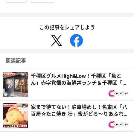
この記事をシェアしよう
関連記事
千種区グルメHigh&Low！千種区「魚と
ん」赤字覚悟の海鮮丼ランチ＆千種区「中
華食堂はまゆう 茶屋ヶ...
家まで待てない！駐車場めし！名東区「八
百屋☆たこ焼き 壮」蜜がどろ～りあふれる
焼き芋＆岐阜県可児市...