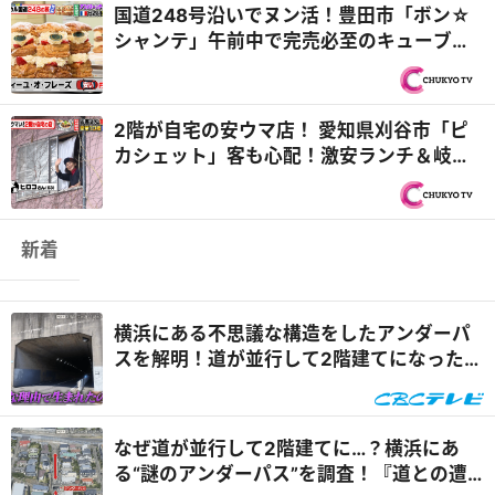
国道248号沿いでヌン活！豊田市「ボン☆
シャンテ」午前中で完売必至のキューブパ
ン＆多治見市「グランデ...
2階が自宅の安ウマ店！ 愛知県刈谷市「ピ
カシェット」客も心配！激安ランチ＆岐阜
県本巣市「清太麺房」...
新着
横浜にある不思議な構造をしたアンダーパ
スを解明！道が並行して2階建てになったワ
ケとは『道との遭遇』
なぜ道が並行して2階建てに…？横浜にあ
る“謎のアンダーパス”を調査！『道との遭