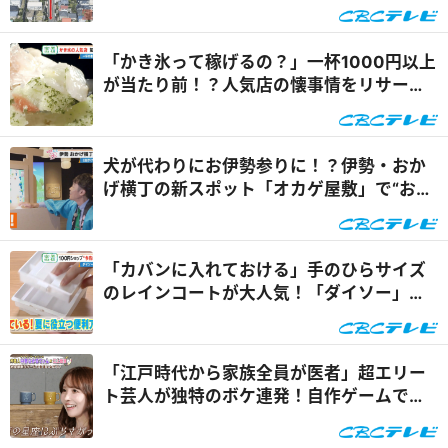
遇』
「かき氷って稼げるの？」一杯1000円以上
が当たり前！？人気店の懐事情をリサーチ
『チャント！』
犬が代わりにお伊勢参りに！？伊勢・おか
げ横丁の新スポット「オカゲ屋敷」で“おか
げ犬”を体験『チャン...
「カバンに入れておける」手のひらサイズ
のレインコートが大人気！「ダイソー」で
買える夏の便利グッズ...
「江戸時代から家族全員が医者」超エリー
ト芸人が独特のボケ連発！自作ゲームで三
上悠亜が歌声を披露『...