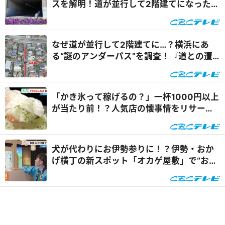
スを解明！道が並行して2階建てになったワ
ケとは『道との遭遇』
なぜ道が並行して2階建てに…？横浜にあ
る“謎のアンダーパス”を調査！『道との遭
遇』
「かき氷って稼げるの？」一杯1000円以上
が当たり前！？人気店の懐事情をリサーチ
『チャント！』
犬が代わりにお伊勢参りに！？伊勢・おか
げ横丁の新スポット「オカゲ屋敷」で“おか
げ犬”を体験『チャン...