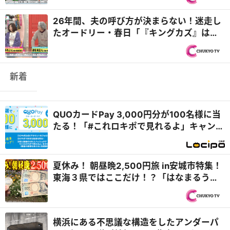
26年間、夫の呼び方が決まらない！迷走し
たオードリー・春日「『キングカズ』はダ
メですか？」『オドぜひ』
新着
QUOカードPay 3,000円分が100名様に当
たる！「#これロキポで見れるよ」キャンペ
ーン
夏休み！ 朝昼晩2,500円旅 in安城市特集！
東海３県ではここだけ！？「はなまるうど
ん×吉野家 安城横山店...
横浜にある不思議な構造をしたアンダーパ