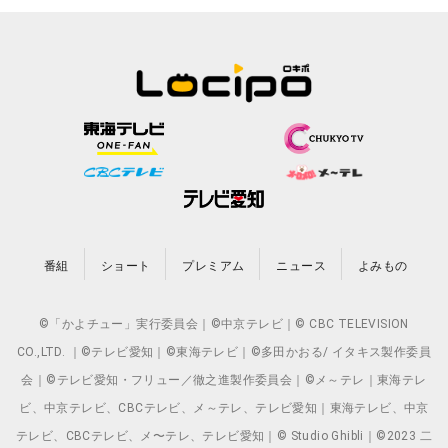
番組
ショート
プレミアム
ニュース
よみもの
©「かよチュー」実行委員会｜©中京テレビ｜© CBC TELEVISION
CO.,LTD. ｜©テレビ愛知｜©東海テレビ｜©多田かおる/ イタキス製作委員
会｜©テレビ愛知・フリュー／徹之進製作委員会｜©メ～テレ｜東海テレ
ビ、中京テレビ、CBCテレビ、メ～テレ、テレビ愛知｜東海テレビ、中京
テレビ、CBCテレビ、メ〜テレ、テレビ愛知｜© Studio Ghibli｜©2023 二