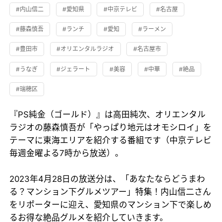
#内山信二
#愛知県
#中京テレビ
#名古屋
#藤森慎吾
#ランチ
#愛知
#ラーメン
#豊田市
#オリエンタルラジオ
#名古屋市
#うなぎ
#ジェラート
#美容
#中華
#絶品
#瑞穂区
『PS純金（ゴールド）』は高田純次、オリエンタル
ラジオの藤森慎吾が「やっぱり地元はオモシロイ」を
テーマに東海エリアを紹介する番組です（中京テレビ
毎週金曜よる7時から放送）。
2023年4月28日の放送分は、「あなたならどうまわ
る？マンション下グルメツアー」特集！内山信二さん
をリポーターに迎え、愛知県のマンション下で楽しめ
るお得な絶品グルメを紹介していきます。