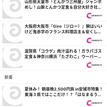
山形県天童市「とんかつ三州屋」ジャンボ
めし！山脈とんかつ定食＆自分大好き社長
の人生物語『オモウマい店』
大阪府大阪市『Giro（ジロー）』腕はいい
けど鬼赤字のフランス料理店主＆安くしす
ぎてウーバーイーツ店主に新展開！？『ヒ
ューマングルメンタリー オモウマい店』
滋賀県「コウゲ」肉汁溢れる！ガラパゴス
定食＆神奈川横浜「たざわこ」ウーバーイ
ーツ店主が焼鳥キッチンカー開始『オモウ
マい店』
新着
夏休み！ 朝昼晩2,500円旅 in安城市特集！
東海３県ではここだけ！？「はなまるうど
ん×吉野家 安城横山店」牛丼とうどんの最
強コラボで可能性は無限大！＆「福来源」