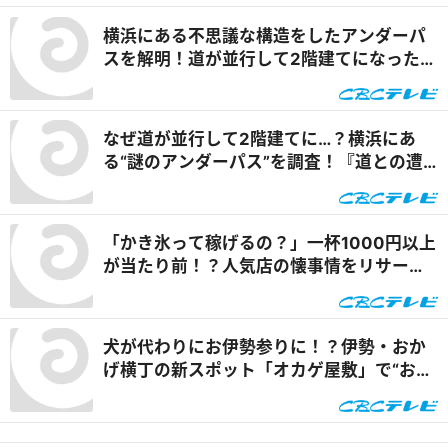
で食べられる安城の新名物「◯◯飯」に注
横浜にある不思議な構造をしたアンダーパ
目！ 『PS純金（ゴールド）』
スを解明！道が並行して2階建てになったワ
ケとは『道との遭遇』
なぜ道が並行して2階建てに…？横浜にあ
る“謎のアンダーパス”を調査！『道との遭
遇』
「かき氷って稼げるの？」一杯1000円以上
が当たり前！？人気店の懐事情をリサーチ
『チャント！』
犬が代わりにお伊勢参りに！？伊勢・おか
げ横丁の新スポット「オカゲ屋敷」で“おか
げ犬”を体験『チャント！』