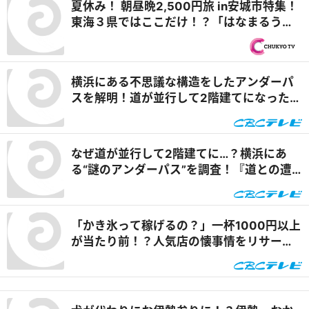
夏休み！ 朝昼晩2,500円旅 in安城市特集！
東海３県ではここだけ！？「はなまるうど
ん×吉野家 安城横山店」牛丼とうどんの最
強コラボで可能性は無限大！＆「福来源」
で食べられる安城の新名物「◯◯飯」に注
横浜にある不思議な構造をしたアンダーパ
目！ 『PS純金（ゴールド）』
スを解明！道が並行して2階建てになったワ
ケとは『道との遭遇』
なぜ道が並行して2階建てに…？横浜にあ
る“謎のアンダーパス”を調査！『道との遭
遇』
「かき氷って稼げるの？」一杯1000円以上
が当たり前！？人気店の懐事情をリサーチ
『チャント！』