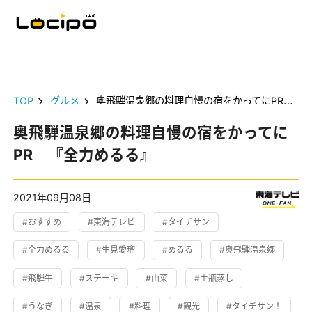
TOP
グルメ
奥飛騨温泉郷の料理自慢の宿をかってにPR 『全力めるる』
奥飛騨温泉郷の料理自慢の宿をかってに
PR 『全力めるる』
2021年09月08日
#おすすめ
#東海テレビ
#タイチサン
#全力めるる
#生見愛瑠
#めるる
#奥飛騨温泉郷
#飛騨牛
#ステーキ
#山菜
#土瓶蒸し
#うなぎ
#温泉
#料理
#観光
#タイチサン！