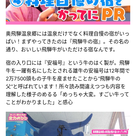
奥飛騨温泉郷には温泉だけでなく料理自慢の宿がいっ
ぱい！まずやってきたのは『飛騨牛の宿』。その名の
通り、おいしい飛騨牛がいただける宿なんです。
宿の入り口には『安福号』という牛のはく製が。飛騨
牛を一躍有名にしたとされる雄牛の安福号は12年間で
2万7500頭もの子牛を産ませたことから“飛騨牛の
父“と呼ばれています！所々読み間違えつつも内容を
理解した様子のめるる「めっちゃ大変。すごい牛って
ことがわかりました」と感心