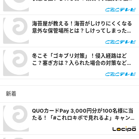
経験者から学ぶ“備え”とは『チャント！』
海苔屋が教える！海苔がしけりにくくなる
意外な保管場所とは？しけってしまった場
合の大量消費レシピも『チャント！』
冬こそ「ゴキブリ対策」！侵入経路はど
こ？塞ぎ方は？入られた場合の対策など専
門家が解説『チャント！』
新着
QUOカードPay 3,000円分が100名様に当
たる！「#これロキポで見れるよ」キャンペ
ーン