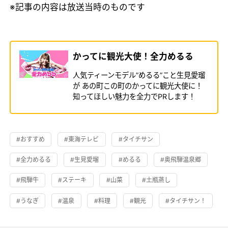
※記事の内容は放送当時のものです
かってに観光大使！全力めるる
人気ティーンモデル”めるる”こと生見愛瑠
が あの町この町のかってに観光大使に！
知ってほしい魅力を全力でPRします！
#おすすめ
#東海テレビ
#タイチサン
#全力めるる
#生見愛瑠
#めるる
#奥飛騨温泉郷
#飛騨牛
#ステーキ
#山菜
#土瓶蒸し
#うなぎ
#温泉
#料理
#観光
#タイチサン！