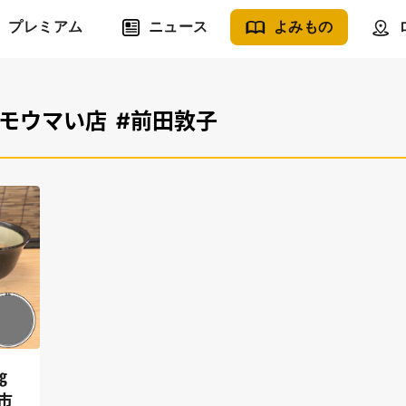
プレミアム
ニュース
よみもの
オモウマい店
#前田敦子
㎏
市