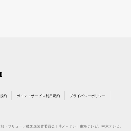
規約
ポイントサービス利用規約
プライバシーポリシー
©テレビ愛知・フリュー／徹之進製作委員会｜©メ～テレ｜東海テレビ、中京テレビ、