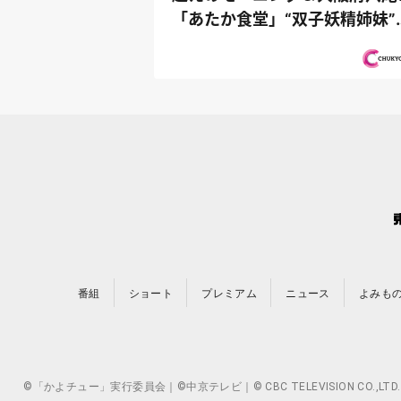
「あたか食堂」“双子妖精姉妹”
再び登場...
番組
ショート
プレミアム
ニュース
よみも
©「かよチュー」実行委員会｜©中京テレビ｜© CBC TELEVISION 