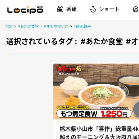
番組
ショート
TOP
#あたか食堂
#オモウマい店
#前田敦子
選択されているタグ :
#あたか食堂
#
栃木県小山市「喜作」総重量4
超えのモーニング＆大阪府八尾