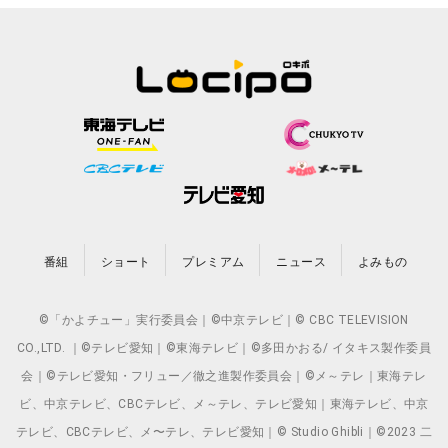
番組
ショート
プレミアム
ニュース
よみもの
©「かよチュー」実行委員会｜©中京テレビ｜© CBC TELEVISION
CO.,LTD. ｜©テレビ愛知｜©東海テレビ｜©多田かおる/ イタキス製作委員
会｜©テレビ愛知・フリュー／徹之進製作委員会｜©メ～テレ｜東海テレ
ビ、中京テレビ、CBCテレビ、メ～テレ、テレビ愛知｜東海テレビ、中京
テレビ、CBCテレビ、メ〜テレ、テレビ愛知｜© Studio Ghibli｜©2023 二