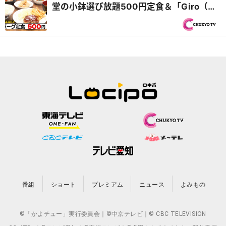
堂の小鉢選び放題500円定食＆「Giro（ジ
ロー）」鬼赤字フレンチ絶品スープ『オモ
ウマい店』
番組
ショート
プレミアム
ニュース
よみもの
©「かよチュー」実行委員会｜©中京テレビ｜© CBC TELEVISION