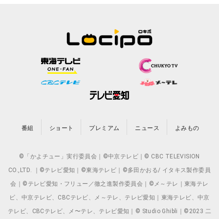
番組
ショート
プレミアム
ニュース
よみもの
©「かよチュー」実行委員会｜©中京テレビ｜© CBC TELEVISION
CO.,LTD. ｜©テレビ愛知｜©東海テレビ｜©多田かおる/ イタキス製作委員
会｜©テレビ愛知・フリュー／徹之進製作委員会｜©メ～テレ｜東海テレ
ビ、中京テレビ、CBCテレビ、メ～テレ、テレビ愛知｜東海テレビ、中京
テレビ、CBCテレビ、メ〜テレ、テレビ愛知｜© Studio Ghibli｜©2023 二