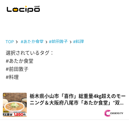
TOP
#あたか食堂
#前田敦子
#料理
選択されているタグ：
#あたか食堂
#前田敦子
#料理
栃木県小山市「喜作」総重量4㎏超えのモー
ニング＆大阪府八尾市「あたか食堂」“双子
妖精姉妹”が再び登場『オモウマい店』