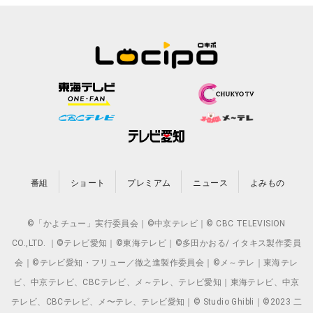
番組
ショート
プレミアム
ニュース
よみもの
©「かよチュー」実行委員会｜©中京テレビ｜© CBC TELEVISION
CO.,LTD. ｜©テレビ愛知｜©東海テレビ｜©多田かおる/ イタキス製作委員
会｜©テレビ愛知・フリュー／徹之進製作委員会｜©メ～テレ｜東海テレ
ビ、中京テレビ、CBCテレビ、メ～テレ、テレビ愛知｜東海テレビ、中京
テレビ、CBCテレビ、メ〜テレ、テレビ愛知｜© Studio Ghibli｜©2023 二