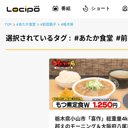
番組
ショート
TOP
#あたか食堂
#前田敦子
#栃木県
選択されているタグ :
#あたか食堂
#
栃木県小山市「喜作」総重量4
超えのモーニング＆大阪府八尾