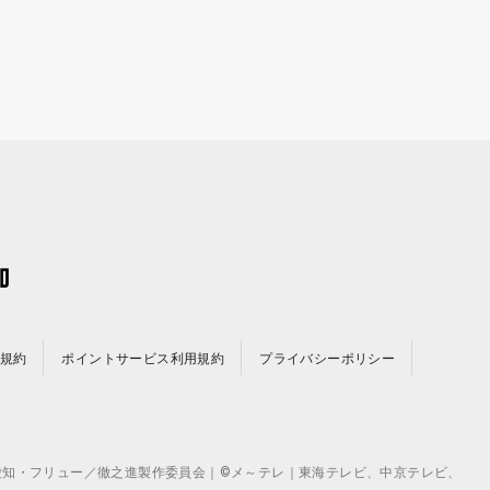
規約
ポイントサービス利用規約
プライバシーポリシー
©テレビ愛知・フリュー／徹之進製作委員会｜©メ～テレ｜東海テレビ、中京テレビ、