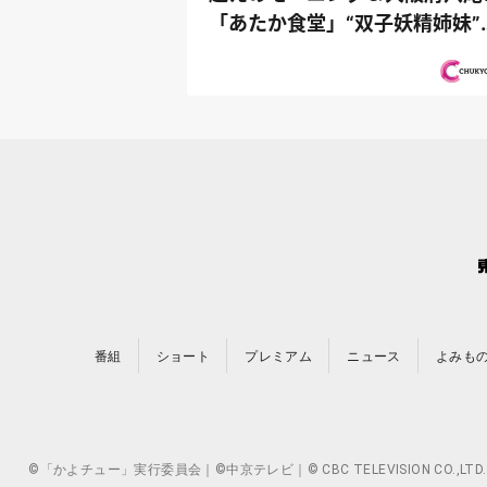
「あたか食堂」“双子妖精姉妹”
再び登場...
番組
ショート
プレミアム
ニュース
よみも
©「かよチュー」実行委員会｜©中京テレビ｜© CBC TELEVISION 