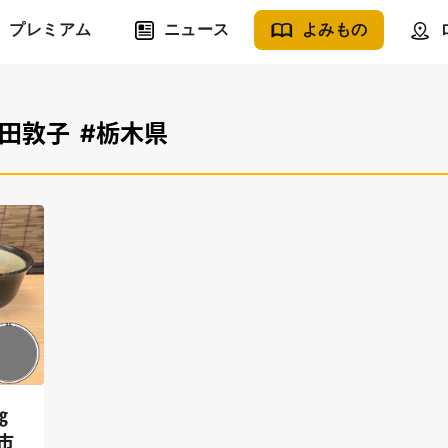
プレミアム
ニュース
よみもの
前田敦子
#栃木県
㎏
市