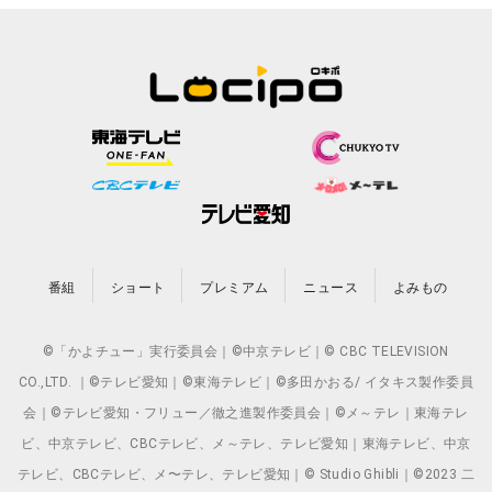
番組
ショート
プレミアム
ニュース
よみもの
©「かよチュー」実行委員会｜©中京テレビ｜© CBC TELEVISION
CO.,LTD. ｜©テレビ愛知｜©東海テレビ｜©多田かおる/ イタキス製作委員
会｜©テレビ愛知・フリュー／徹之進製作委員会｜©メ～テレ｜東海テレ
ビ、中京テレビ、CBCテレビ、メ～テレ、テレビ愛知｜東海テレビ、中京
テレビ、CBCテレビ、メ〜テレ、テレビ愛知｜© Studio Ghibli｜©2023 二