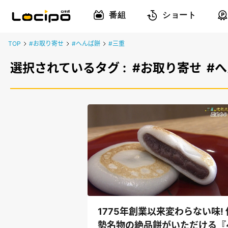
番組
ショート
TOP
#お取り寄せ
#へんば餅
#三重
選択されているタグ :
#お取り寄せ
#
1775年創業以来変わらない味! 
勢名物の絶品餅がいただける『