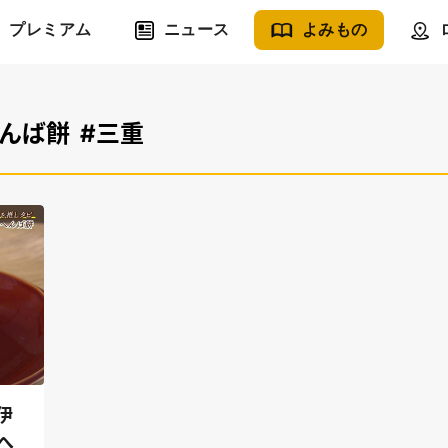
プレミアム
ニュース
よみもの
へんば餅
#三重
伊
へ