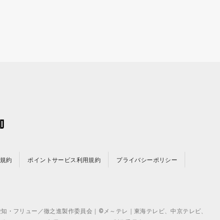
規約
ポイントサービス利用規約
プライバシーポリシー
©テレビ愛知・フリュー／徹之進製作委員会｜©メ～テレ｜東海テレビ、中京テレビ、