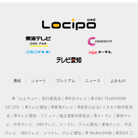
番組
ショート
プレミアム
ニュース
よみもの
©「かよチュー」実行委員会｜©中京テレビ｜© CBC TELEVISION
CO.,LTD. ｜©テレビ愛知｜©東海テレビ｜©多田かおる/ イタキス製作委員
会｜©テレビ愛知・フリュー／徹之進製作委員会｜©メ～テレ｜東海テレ
ビ、中京テレビ、CBCテレビ、メ～テレ、テレビ愛知｜東海テレビ、中京
テレビ、CBCテレビ、メ〜テレ、テレビ愛知｜© Studio Ghibli｜©2023 二