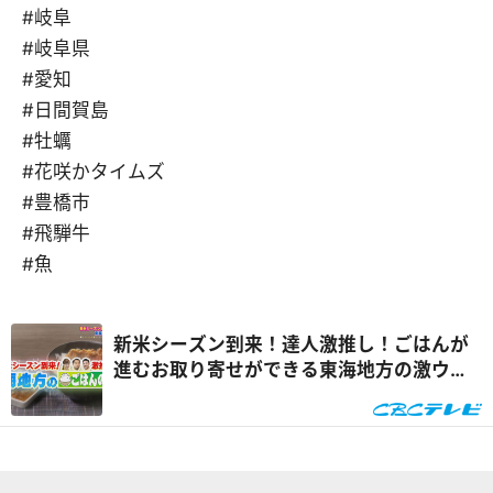
#岐阜
#岐阜県
#愛知
#日間賀島
#牡蠣
#花咲かタイムズ
#豊橋市
#飛騨牛
#魚
新米シーズン到来！達人激推し！ごはんが
進むお取り寄せができる東海地方の激ウ
マ“ごはんのお供”『うなずキング』