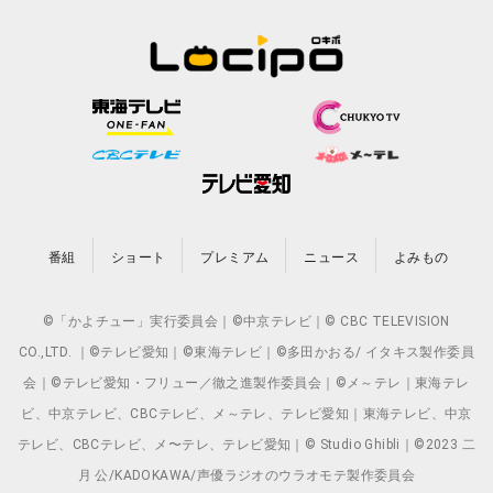
番組
ショート
プレミアム
ニュース
よみもの
©「かよチュー」実行委員会｜©中京テレビ｜© CBC TELEVISION
CO.,LTD. ｜©テレビ愛知｜©東海テレビ｜©多田かおる/ イタキス製作委員
会｜©テレビ愛知・フリュー／徹之進製作委員会｜©メ～テレ｜東海テレ
ビ、中京テレビ、CBCテレビ、メ～テレ、テレビ愛知｜東海テレビ、中京
テレビ、CBCテレビ、メ〜テレ、テレビ愛知｜© Studio Ghibli｜©2023 二
月 公/KADOKAWA/声優ラジオのウラオモテ製作委員会