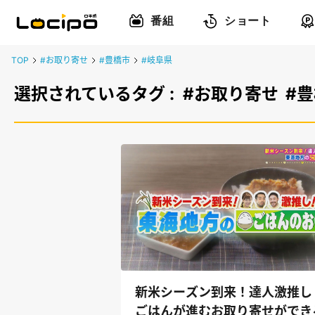
番組
ショート
TOP
#お取り寄せ
#豊橋市
#岐阜県
選択されているタグ :
#お取り寄せ
#
新米シーズン到来！達人激推し
ごはんが進むお取り寄せができ