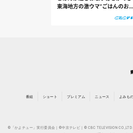
東海地方の激ウマ“ごはんのお
供”『うな...
番組
ショート
プレミアム
ニュース
よみも
©「かよチュー」実行委員会｜©中京テレビ｜© CBC TELEVISION 