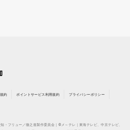
規約
ポイントサービス利用規約
プライバシーポリシー
©テレビ愛知・フリュー／徹之進製作委員会｜©メ～テレ｜東海テレビ、中京テレビ、