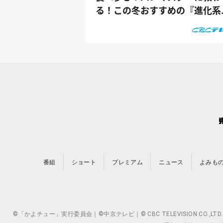
る！この冬おすすめの『進化系
ったかパン』
番組
ショート
プレミアム
ニュース
よみも
©「かよチュー」実行委員会｜©中京テレビ｜© CBC TELEVISION 