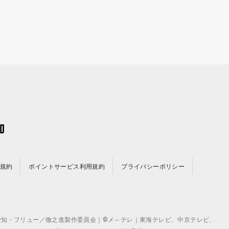
規約
ポイントサービス利用規約
プライバシーポリシー
©テレビ愛知・フリュー／徹之進製作委員会｜©メ～テレ｜東海テレビ、中京テレビ、