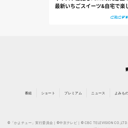
最新いちごスイーツ&自宅で楽
める...
番組
ショート
プレミアム
ニュース
よみも
©「かよチュー」実行委員会｜©中京テレビ｜© CBC TELEVISION 