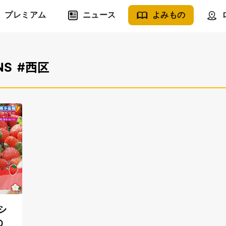
プレミアム
ニュース
よみもの
NS
#西区
シ
の