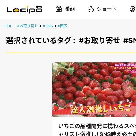
番組
ショート
TOP
#お取り寄せ
#SNS
#西区
選択されているタグ :
#お取り寄せ
#S
いちごの品種開発に携わるスペ
ャリスト激推し! SNS映え必至