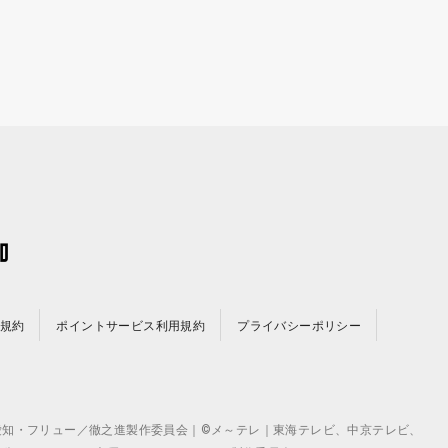
規約
ポイントサービス利用規約
プライバシーポリシー
©テレビ愛知・フリュー／徹之進製作委員会｜©メ～テレ｜東海テレビ、中京テレビ、