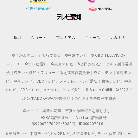
番組
ショート
プレミアム
ニュース
よみもの
©「かよチュー」実行委員会｜©中京テレビ｜© CBC TELEVISION
CO.,LTD. ｜©テレビ愛知｜©東海テレビ｜©多田かおる/ イタキス製作委員
会｜©テレビ愛知・フリュー／徹之進製作委員会｜©メ～テレ｜東海テレ
ビ、中京テレビ、CBCテレビ、メ～テレ、テレビ愛知｜東海テレビ、中京
テレビ、CBCテレビ、メ〜テレ、テレビ愛知｜© Studio Ghibli｜©2023 二
月 公/KADOKAWA/声優ラジオのウラオモテ製作委員会
各ページに掲載の記事・写真の無断転用を禁じます。
JASRAC許諾番号
NexTone許諾番号
第9008707022Y45038号
ID000007318
©東海テレビ, 中京テレビ, CBCテレビ, 名古屋テレビ, テレビ愛知 2020 All