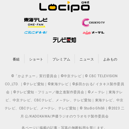
番組
ショート
プレミアム
ニュース
よみもの
©「かよチュー」実行委員会｜©中京テレビ｜© CBC TELEVISION
CO.,LTD. ｜©テレビ愛知｜©東海テレビ｜©多田かおる/ イタキス製作委員
会｜©テレビ愛知・フリュー／徹之進製作委員会｜©メ～テレ｜東海テレ
ビ、中京テレビ、CBCテレビ、メ～テレ、テレビ愛知｜東海テレビ、中京
テレビ、CBCテレビ、メ〜テレ、テレビ愛知｜© Studio Ghibli｜©2023 二
月 公/KADOKAWA/声優ラジオのウラオモテ製作委員会
各ページに掲載の記事・写真の無断転用を禁じます。