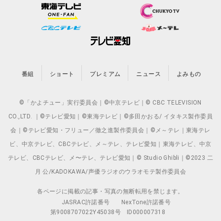
番組
ショート
プレミアム
ニュース
よみもの
©「かよチュー」実行委員会｜©中京テレビ｜© CBC TELEVISION
CO.,LTD. ｜©テレビ愛知｜©東海テレビ｜©多田かおる/ イタキス製作委員
会｜©テレビ愛知・フリュー／徹之進製作委員会｜©メ～テレ｜東海テレ
ビ、中京テレビ、CBCテレビ、メ～テレ、テレビ愛知｜東海テレビ、中京
テレビ、CBCテレビ、メ〜テレ、テレビ愛知｜© Studio Ghibli｜©2023 二
月 公/KADOKAWA/声優ラジオのウラオモテ製作委員会
各ページに掲載の記事・写真の無断転用を禁じます。
JASRAC許諾番号
NexTone許諾番号
第9008707022Y45038号
ID000007318