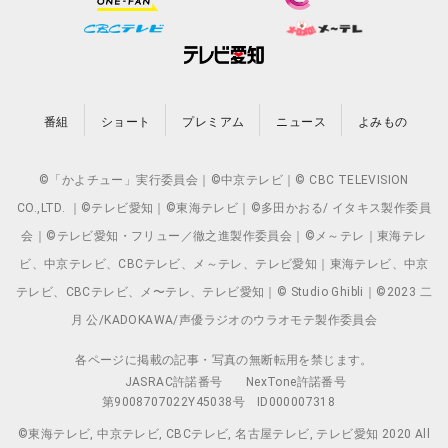
番組
ショート
プレミアム
ニュース
よみもの
©「かよチュー」実行委員会｜©中京テレビ｜© CBC TELEVISION
CO.,LTD. ｜©テレビ愛知｜©東海テレビ｜©多田かおる/ イタキス製作委員
会｜©テレビ愛知・フリュー／徹之進製作委員会｜©メ～テレ｜東海テレ
ビ、中京テレビ、CBCテレビ、メ～テレ、テレビ愛知｜東海テレビ、中京
テレビ、CBCテレビ、メ〜テレ、テレビ愛知｜© Studio Ghibli｜©2023 二
月 公/KADOKAWA/声優ラジオのウラオモテ製作委員会
各ページに掲載の記事・写真の無断転用を禁じます。
JASRAC許諾番号
NexTone許諾番号
第9008707022Y45038号
ID000007318
©東海テレビ, 中京テレビ, CBCテレビ, 名古屋テレビ, テレビ愛知 2020 All