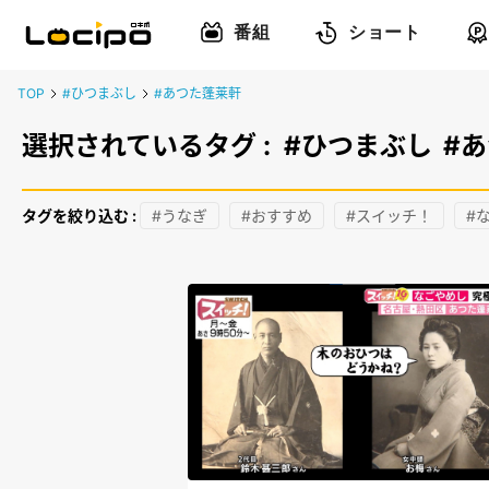
番組
ショート
TOP
#ひつまぶし
#あつた蓬莱軒
選択されているタグ :
#ひつまぶし
#
タグを絞り込む :
#うなぎ
#おすすめ
#スイッチ！
#