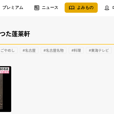
プレミアム
ニュース
よみもの
あつた蓬莱軒
なごやめし
#名古屋
#名古屋名物
#料理
#東海テレビ