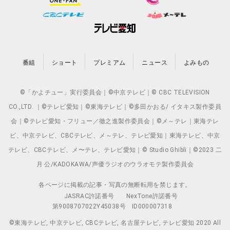
番組
ショート
プレミアム
ニュース
よみもの
©「かよチュー」実行委員会｜©中京テレビ｜© CBC TELEVISION
CO.,LTD. ｜©テレビ愛知｜©東海テレビ｜©多田かおる/ イタキス製作委員
会｜©テレビ愛知・フリュー／徹之進製作委員会｜©メ～テレ｜東海テレ
ビ、中京テレビ、CBCテレビ、メ～テレ、テレビ愛知｜東海テレビ、中京
テレビ、CBCテレビ、メ〜テレ、テレビ愛知｜© Studio Ghibli｜©2023 二
月 公/KADOKAWA/声優ラジオのウラオモテ製作委員会
各ページに掲載の記事・写真の無断転用を禁じます。
JASRAC許諾番号
NexTone許諾番号
第9008707022Y45038号
ID000007318
©東海テレビ, 中京テレビ, CBCテレビ, 名古屋テレビ, テレビ愛知 2020 All