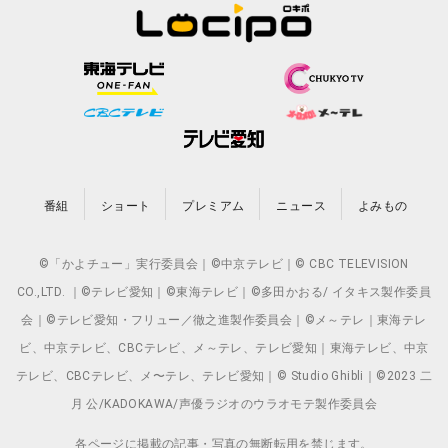
番組
ショート
プレミアム
ニュース
よみもの
©「かよチュー」実行委員会｜©中京テレビ｜© CBC TELEVISION
CO.,LTD. ｜©テレビ愛知｜©東海テレビ｜©多田かおる/ イタキス製作委員
会｜©テレビ愛知・フリュー／徹之進製作委員会｜©メ～テレ｜東海テレ
ビ、中京テレビ、CBCテレビ、メ～テレ、テレビ愛知｜東海テレビ、中京
テレビ、CBCテレビ、メ〜テレ、テレビ愛知｜© Studio Ghibli｜©2023 二
月 公/KADOKAWA/声優ラジオのウラオモテ製作委員会
各ページに掲載の記事・写真の無断転用を禁じます。