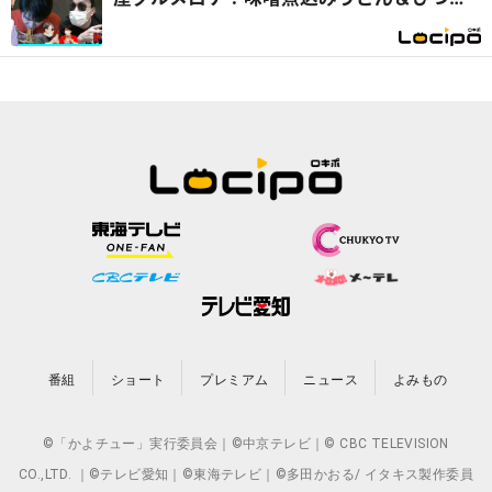
ぶしを堪能『開局！ドズル社TV』
番組
ショート
プレミアム
ニュース
よみもの
©「かよチュー」実行委員会｜©中京テレビ｜© CBC TELEVISION
CO.,LTD. ｜©テレビ愛知｜©東海テレビ｜©多田かおる/ イタキス製作委員