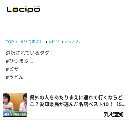
TOP
#ひつまぶし
#ピザ
#うどん
選択されているタグ：
#ひつまぶし
#ピザ
#うどん
県外の人をあたりまえに連れて行くならど
こ？愛知県民が選んだ名店ベスト10！（5
位～1位） ～ 千原ジュニアの愛知あたりま
えワールド★ ～あなたの街に新仰天～（後
編）