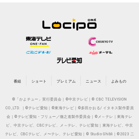
番組
ショート
プレミアム
ニュース
よみもの
©「かよチュー」実行委員会｜©中京テレビ｜© CBC TELEVISION
CO.,LTD. ｜©テレビ愛知｜©東海テレビ｜©多田かおる/ イタキス製作委員
会｜©テレビ愛知・フリュー／徹之進製作委員会｜©メ～テレ｜東海テレ
ビ、中京テレビ、CBCテレビ、メ～テレ、テレビ愛知｜東海テレビ、中京
テレビ、CBCテレビ、メ〜テレ、テレビ愛知｜© Studio Ghibli｜©2023 二