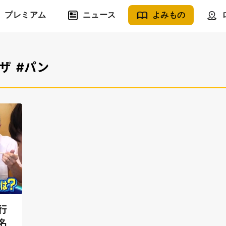
プレミアム
ニュース
よみもの
ピザ
#パン
行
名