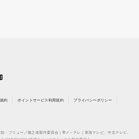
規約
ポイントサービス利用規約
プライバシーポリシー
©テレビ愛知・フリュー／徹之進製作委員会｜©メ～テレ｜東海テレビ、中京テレビ、