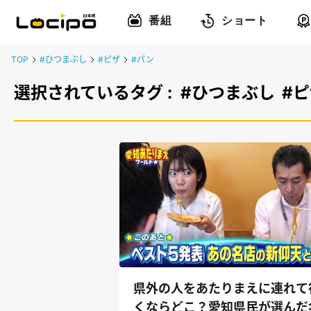
番組
ショート
TOP
#ひつまぶし
#ピザ
#パン
選択されているタグ :
#ひつまぶし
#
県外の人をあたりまえに連れて
くならどこ？愛知県民が選んだ