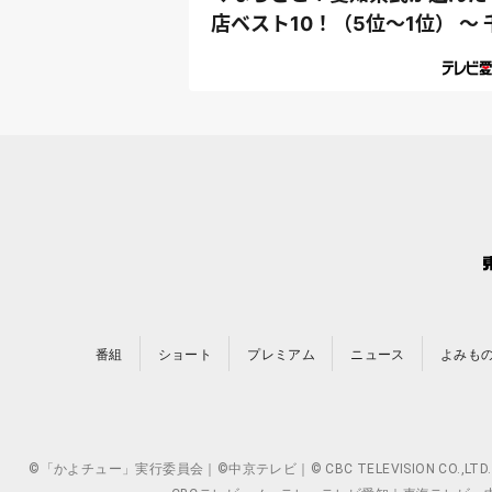
店ベスト10！（5位～1位） ～ 
原ジュ...
番組
ショート
プレミアム
ニュース
よみも
©「かよチュー」実行委員会｜©中京テレビ｜© CBC TELEVISION 