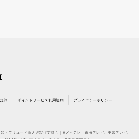
規約
ポイントサービス利用規約
プライバシーポリシー
©テレビ愛知・フリュー／徹之進製作委員会｜©メ～テレ｜東海テレビ、中京テレビ、