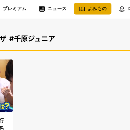
プレミアム
ニュース
よみもの
ピザ
#千原ジュニア
行
名