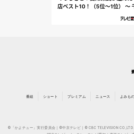
店ベスト10！（5位～1位） ～ 
原ジュ...
番組
ショート
プレミアム
ニュース
よみも
©「かよチュー」実行委員会｜©中京テレビ｜© CBC TELEVISION 