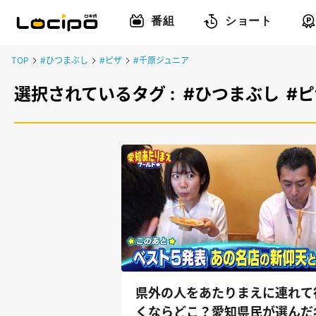
番組
ショート
TOP
#ひつまぶし
#ピザ
#千原ジュニア
選択されているタグ :
#ひつまぶし
#
県外の人をあたりまえに連れて
くならどこ？愛知県民が選んだ