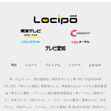
番組
ショート
プレミアム
ニュース
よみもの
©「かよチュー」実行委員会｜©中京テレビ｜© CBC TELEVISION
CO.,LTD. ｜©テレビ愛知｜©東海テレビ｜©多田かおる/ イタキス製作委員
会｜©テレビ愛知・フリュー／徹之進製作委員会｜©メ～テレ｜東海テレ
ビ、中京テレビ、CBCテレビ、メ～テレ、テレビ愛知｜東海テレビ、中京
テレビ、CBCテレビ、メ〜テレ、テレビ愛知｜© Studio Ghibli｜©2023 二