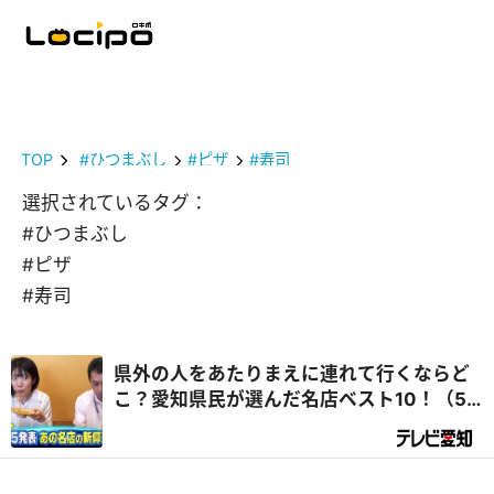
TOP
#ひつまぶし
#ピザ
#寿司
選択されているタグ：
#ひつまぶし
#ピザ
#寿司
県外の人をあたりまえに連れて行くならど
こ？愛知県民が選んだ名店ベスト10！（5
位～1位） ～ 千原ジュニアの愛知あたりま
えワールド★ ～あなたの街に新仰天～（後
編）