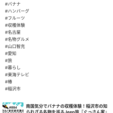
#バナナ
#ハンバーグ
#フルーツ
#収穫体験
#名古屋
#名物グルメ
#山口智充
#愛知
#旅
#暮らし
#東海テレビ
#椿
#稲沢市
南国気分でバナナの収穫体験！稲沢市の知
られざる名物を巡るJeep旅『ぐっさん家』