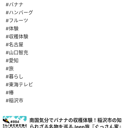
#バナナ
#ハンバーグ
#フルーツ
#体験
#収穫体験
#名古屋
#山口智充
#愛知
#旅
#暮らし
#東海テレビ
#椿
#稲沢市
南国気分でバナナの収穫体験！稲沢市の知
られざる名物を巡るJeep旅『ぐっさん家』