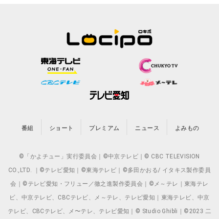
番組
ショート
プレミアム
ニュース
よみもの
©「かよチュー」実行委員会｜©中京テレビ｜© CBC TELEVISION
CO.,LTD. ｜©テレビ愛知｜©東海テレビ｜©多田かおる/ イタキス製作委員
会｜©テレビ愛知・フリュー／徹之進製作委員会｜©メ～テレ｜東海テレ
ビ、中京テレビ、CBCテレビ、メ～テレ、テレビ愛知｜東海テレビ、中京
テレビ、CBCテレビ、メ〜テレ、テレビ愛知｜© Studio Ghibli｜©2023 二