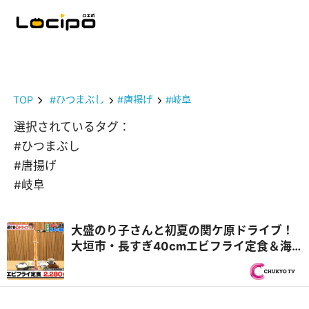
TOP
#ひつまぶし
#唐揚げ
#岐阜
選択されているタグ：
#ひつまぶし
#唐揚げ
#岐阜
大盛のり子さんと初夏の関ケ原ドライブ！
大垣市・長すぎ40cmエビフライ定食＆海
津市・飛騨牛中華食べ放題！？『PS純金
（ゴールド）』