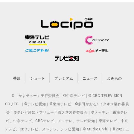
番組
ショート
プレミアム
ニュース
よみもの
©「かよチュー」実行委員会｜©中京テレビ｜© CBC TELEVISION
CO.,LTD. ｜©テレビ愛知｜©東海テレビ｜©多田かおる/ イタキス製作委員
会｜©テレビ愛知・フリュー／徹之進製作委員会｜©メ～テレ｜東海テレ
ビ、中京テレビ、CBCテレビ、メ～テレ、テレビ愛知｜東海テレビ、中京
テレビ、CBCテレビ、メ〜テレ、テレビ愛知｜© Studio Ghibli｜©2023 二