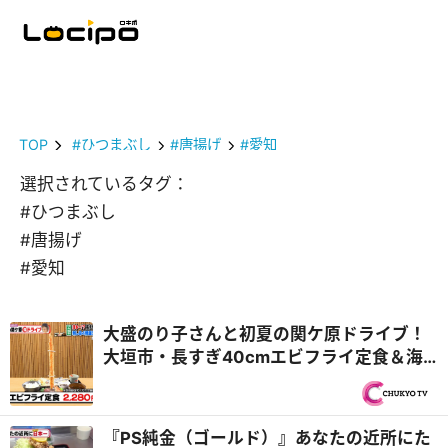
TOP
#ひつまぶし
#唐揚げ
#愛知
選択されているタグ：
#ひつまぶし
#唐揚げ
#愛知
大盛のり子さんと初夏の関ケ原ドライブ！
大垣市・長すぎ40cmエビフライ定食＆海
津市・飛騨牛中華食べ放題！？『PS純金
（ゴールド）』
『PS純金（ゴールド）』あなたの近所にた