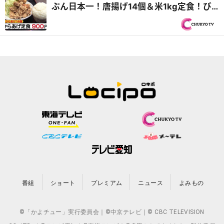
ぶん日本一！唐揚げ14個＆米1kg定食！び
っくりや新情報も
番組
ショート
プレミアム
ニュース
よみもの
©「かよチュー」実行委員会｜©中京テレビ｜© CBC TELEVISION