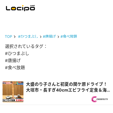
TOP
#ひつまぶし
#唐揚げ
#食べ放題
選択されているタグ：
#ひつまぶし
#唐揚げ
#食べ放題
大盛のり子さんと初夏の関ケ原ドライブ！
大垣市・長すぎ40cmエビフライ定食＆海
津市・飛騨牛中華食べ放題！？『PS純金
（ゴールド）』