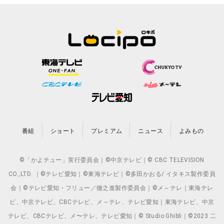
番組
ショート
プレミアム
ニュース
よみもの
©「かよチュー」実行委員会｜©中京テレビ｜© CBC TELEVISION
CO.,LTD. ｜©テレビ愛知｜©東海テレビ｜©多田かおる/ イタキス製作委員
会｜©テレビ愛知・フリュー／徹之進製作委員会｜©メ～テレ｜東海テレ
ビ、中京テレビ、CBCテレビ、メ～テレ、テレビ愛知｜東海テレビ、中京
テレビ、CBCテレビ、メ〜テレ、テレビ愛知｜© Studio Ghibli｜©2023 二