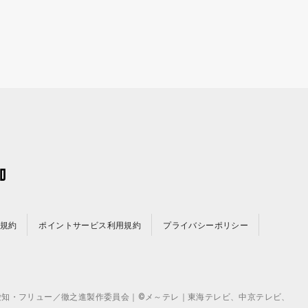
規約
ポイントサービス利用規約
プライバシーポリシー
©テレビ愛知・フリュー／徹之進製作委員会｜©メ～テレ｜東海テレビ、中京テレビ、