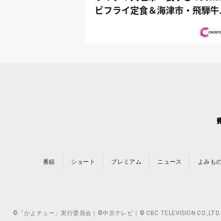
ビフライ定食＆海津市・飛騨牛
華食べ放...
番組
ショート
プレミアム
ニュース
よみも
©「かよチュー」実行委員会｜©中京テレビ｜© CBC TELEVISION 