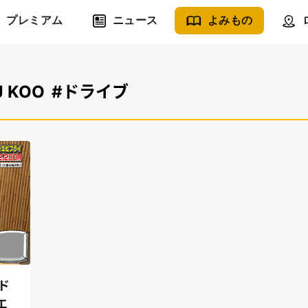
プレミアム
ニュース
よみもの
J KOO
#ドライブ
ド
エ