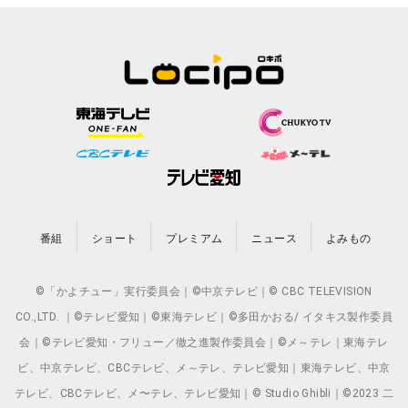
番組
ショート
プレミアム
ニュース
よみもの
©「かよチュー」実行委員会｜©中京テレビ｜© CBC TELEVISION
CO.,LTD. ｜©テレビ愛知｜©東海テレビ｜©多田かおる/ イタキス製作委員
会｜©テレビ愛知・フリュー／徹之進製作委員会｜©メ～テレ｜東海テレ
ビ、中京テレビ、CBCテレビ、メ～テレ、テレビ愛知｜東海テレビ、中京
テレビ、CBCテレビ、メ〜テレ、テレビ愛知｜© Studio Ghibli｜©2023 二