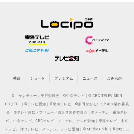
番組
ショート
プレミアム
ニュース
よみもの
©「かよチュー」実行委員会｜©中京テレビ｜© CBC TELEVISION
CO.,LTD. ｜©テレビ愛知｜©東海テレビ｜©多田かおる/ イタキス製作委員
会｜©テレビ愛知・フリュー／徹之進製作委員会｜©メ～テレ｜東海テレ
ビ、中京テレビ、CBCテレビ、メ～テレ、テレビ愛知｜東海テレビ、中京
テレビ、CBCテレビ、メ〜テレ、テレビ愛知｜© Studio Ghibli｜©2023 二