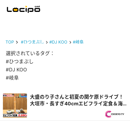
TOP
#ひつまぶし
#DJ KOO
#岐阜
選択されているタグ：
#ひつまぶし
#DJ KOO
#岐阜
大盛のり子さんと初夏の関ケ原ドライブ！
大垣市・長すぎ40cmエビフライ定食＆海
津市・飛騨牛中華食べ放題！？『PS純金
（ゴールド）』