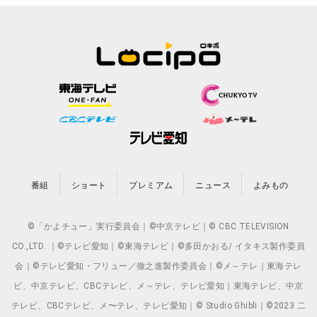
番組
ショート
プレミアム
ニュース
よみもの
©「かよチュー」実行委員会｜©中京テレビ｜© CBC TELEVISION
CO.,LTD. ｜©テレビ愛知｜©東海テレビ｜©多田かおる/ イタキス製作委員
会｜©テレビ愛知・フリュー／徹之進製作委員会｜©メ～テレ｜東海テレ
ビ、中京テレビ、CBCテレビ、メ～テレ、テレビ愛知｜東海テレビ、中京
テレビ、CBCテレビ、メ〜テレ、テレビ愛知｜© Studio Ghibli｜©2023 二