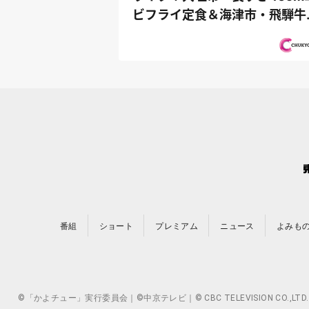
ビフライ定食＆海津市・飛騨牛
華食べ放...
番組
ショート
プレミアム
ニュース
よみも
©「かよチュー」実行委員会｜©中京テレビ｜© CBC TELEVISION 