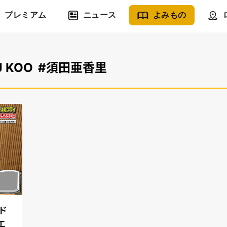
プレミアム
ニュース
よみもの
J KOO
#須田亜香里
ド
エ