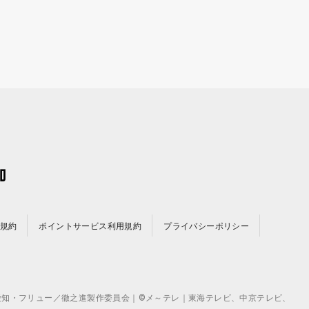
規約
ポイントサービス利用規約
プライバシーポリシー
©テレビ愛知・フリュー／徹之進製作委員会｜©メ～テレ｜東海テレビ、中京テレビ、