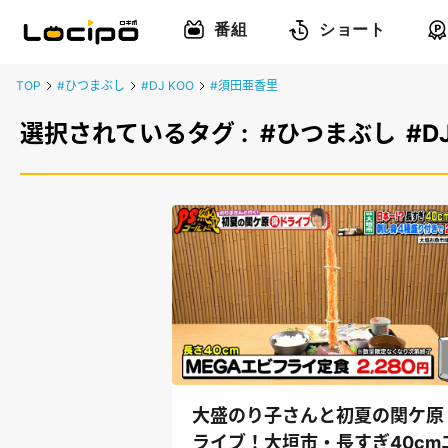
番組
ショート
TOP
#ひつまぶし
#DJ KOO
#須田亜香里
選択されているタグ :
#ひつまぶし
#D
大盛のり子さんと初夏の関ケ原
ライブ！大垣市・長すぎ40cm