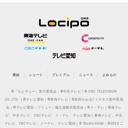
番組
ショート
プレミアム
ニュース
よみもの
©「かよチュー」実行委員会｜©中京テレビ｜© CBC TELEVISION
CO.,LTD. ｜©テレビ愛知｜©東海テレビ｜©多田かおる/ イタキス製作委員
会｜©テレビ愛知・フリュー／徹之進製作委員会｜©メ～テレ｜東海テレ
ビ、中京テレビ、CBCテレビ、メ～テレ、テレビ愛知｜東海テレビ、中京
テレビ、CBCテレビ、メ〜テレ、テレビ愛知｜© Studio Ghibli｜©2023 二